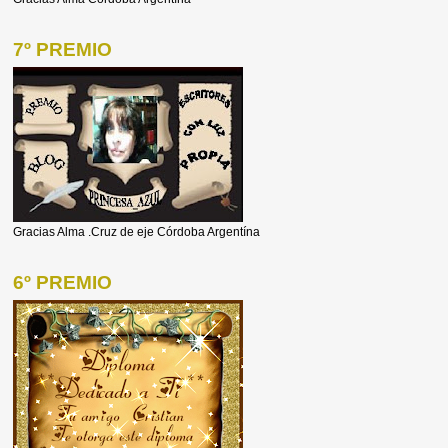
7º PREMIO
Gracias Alma .Cruz de eje Córdoba Argentína
6º PREMIO