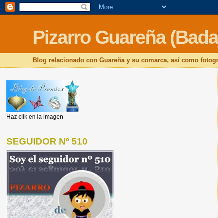
Pizarro Guareña (Bada
Blog relacionado con Guareña y su comarca, así como fotogr
Haz clik en la imagen
SEGUIDOR Nº 510